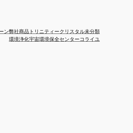
ーン
弊社商品
トリニティークリスタル
未分類
環境浄化
宇宙環境保全センター
コライユ