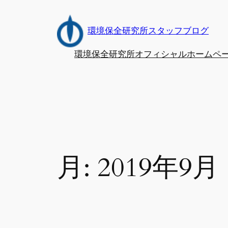
内
容
環境保全研究所スタッフブログ
を
ス
環境保全研究所オフィシャルホームペ
キ
ッ
プ
月:
2019年9月