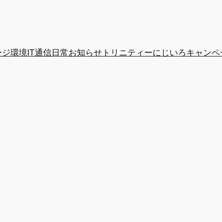
ージ
環境IT通信
日常
お知らせ
トリニティー
にじいろキャンペ